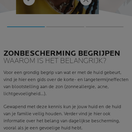
zonnebrandcr
aak
LEER MEER
zonnig is.’
vlekkerige en onregelmatige
een
pigmentproductie die leidt tot
dagelijkse
donkere vlekken en een vale
 deze
teint. Wereldwijd worden deze
her
, en ter
uidkanker.
veranderingen in de huid ook
wel fotoveroudering genoemd.
ZONBESCHERMING BEGRIJPEN
WAAROM IS HET BELANGRIJK?
Voor een grondig begrip van wat er met de huid gebeurt,
vind je hier een gids over de korte- en langetermijneffecten
van blootstelling aan de zon (zonneallergie, acne,
lichtgevoeligheid…).
Gewapend met deze kennis kun je jouw huid en de huid
van je familie veilig houden. Verder vind je hier ook
informatie over het belang van dagelijkse bescherming,
vooral als je een gevoelige huid hebt.