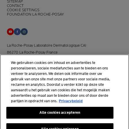
SITEMAP
CONTACT
COOKIE SETTINGS
FOUNDATION LA ROCHE-POSAY
La Roche-Posay Laboratoire Dermatologique CAI
86270 La Roche-Posay France
[email protected]
We gebruiken cookies om inhoud en advertenties te
personaliseren, sociale mediafuncties aan te bieden en ons
*Onderzoek uitgevoerd binnen de dermo-cosmetische
verkeer te analyseren. We delen ook informatie over uw
gebruik van onze site met onze partners voor sociale media,
huidverzorgingsmarkt door APLUSA en haar partners van januari tot
reclame en analytics. Doordat u verder klikt op deze site
april 2025, onder 56 dermatologen in Nederland.
aanvaardt u het gebruik van cookies die het mogelijk maken
advertenties op maat aan te bieden door ons of door derde
partijen in opdracht van ons.
Privacybeleid
© La Roche-Posay
Alle cookies accepteren
© Centre Thermal de La Roche-Posay
© Getty Images