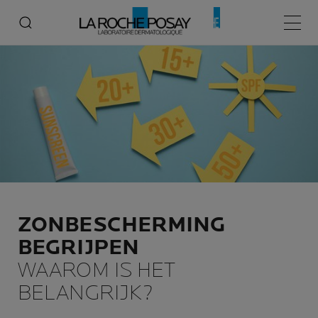
Home
Bescherming tegen de zon
Zonbescherming begrijpen
Hoofd
ZONBESCHERMING
BEGRIJPEN
WAAROM IS HET
BELANGRIJK?