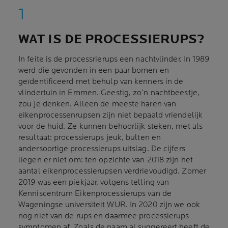
WAT IS DE PROCESSIERUPS?
In feite is de processrierups een nachtvlinder. In 1989
werd die gevonden in een paar bomen en
geïdentificeerd met behulp van kenners in de
vlindertuin in Emmen. Geestig, zo’n nachtbeestje,
zou je denken. Alleen de meeste haren van
eikenprocessenrupsen zijn niet bepaald vriendelijk
voor de huid. Ze kunnen behoorlijk steken, met als
resultaat: processierups jeuk, bulten en
andersoortige processierups uitslag. De cijfers
liegen er niet om: ten opzichte van 2018 zijn het
aantal eikenprocessierupsen verdrievoudigd. Zomer
2019 was een piekjaar, volgens telling van
Kenniscentrum Eikenprocessierups van de
Wageningse universiteit WUR. In 2020 zijn we ook
nog niet van de rups en daarmee processierups
symptomen af. Zoals de naam al suggereert heeft de