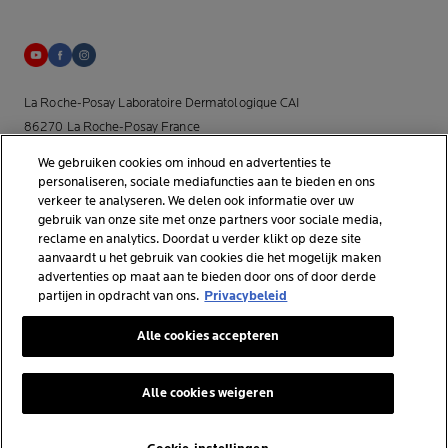
La Roche-Posay Laboratoire Dermatologique CAI
86270 La Roche-Posay France
[email protected]
We gebruiken cookies om inhoud en advertenties te
personaliseren, sociale mediafuncties aan te bieden en ons
*Onderzoek uitgevoerd binnen de dermo-cosmetische
verkeer te analyseren. We delen ook informatie over uw
gebruik van onze site met onze partners voor sociale media,
huidverzorgingsmarkt door APLUSA en haar partners van januari tot
reclame en analytics. Doordat u verder klikt op deze site
april 2025, onder 56 dermatologen in Nederland.
aanvaardt u het gebruik van cookies die het mogelijk maken
advertenties op maat aan te bieden door ons of door derde
partijen in opdracht van ons.
Privacybeleid
© La Roche-Posay
Alle cookies accepteren
© Centre Thermal de La Roche-Posay
© Getty Images
Alle cookies weigeren
© Thinkstock
© L'OREAL