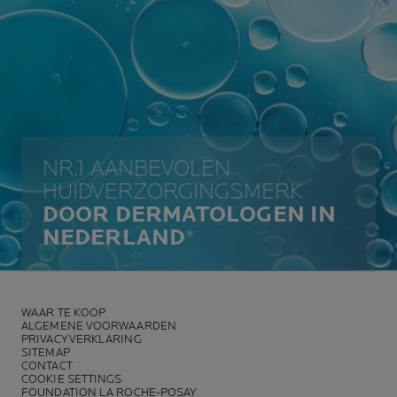
NR.1 AANBEVOLEN
HUIDVERZORGINGSMERK
DOOR DERMATOLOGEN IN
NEDERLAND
*
WAAR TE KOOP
ALGEMENE VOORWAARDEN
PRIVACYVERKLARING
SITEMAP
CONTACT
COOKIE SETTINGS
FOUNDATION LA ROCHE-POSAY