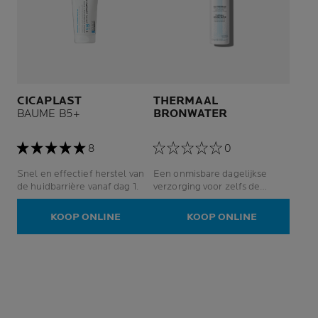
CICAPLAST
THERMAAL
BAUME B5+
BRONWATER
8
0
Snel en effectief herstel van
Een onmisbare dagelijkse
de huidbarrière vanaf dag 1.
verzorging voor zelfs de
meest kwetsbare gevoelige
huid: pasgeborenen, kinderen,
KOOP ONLINE
KOOP ONLINE
volwassenen en zwangere
vrouwen.