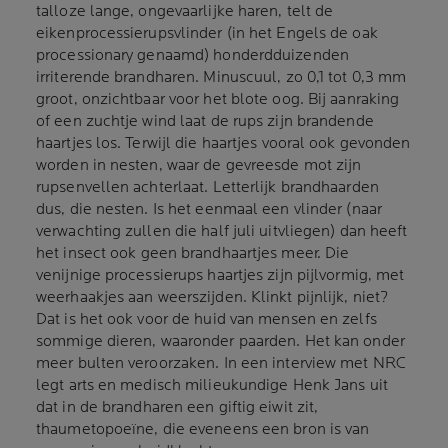
talloze lange, ongevaarlijke haren, telt de
eikenprocessierupsvlinder (in het Engels de oak
processionary genaamd) honderdduizenden
irriterende brandharen. Minuscuul, zo 0,1 tot 0,3 mm
groot, onzichtbaar voor het blote oog. Bij aanraking
of een zuchtje wind laat de rups zijn brandende
haartjes los. Terwijl die haartjes vooral ook gevonden
worden in nesten, waar de gevreesde mot zijn
rupsenvellen achterlaat. Letterlijk brandhaarden
dus, die nesten. Is het eenmaal een vlinder (naar
verwachting zullen die half juli uitvliegen) dan heeft
het insect ook geen brandhaartjes meer. Die
venijnige processierups haartjes zijn pijlvormig, met
weerhaakjes aan weerszijden. Klinkt pijnlijk, niet?
Dat is het ook voor de huid van mensen en zelfs
sommige dieren, waaronder paarden. Het kan onder
meer bulten veroorzaken. In een interview met NRC
legt arts en medisch milieukundige Henk Jans uit
dat in de brandharen een giftig eiwit zit,
thaumetopoeïne, die eveneens een bron is van