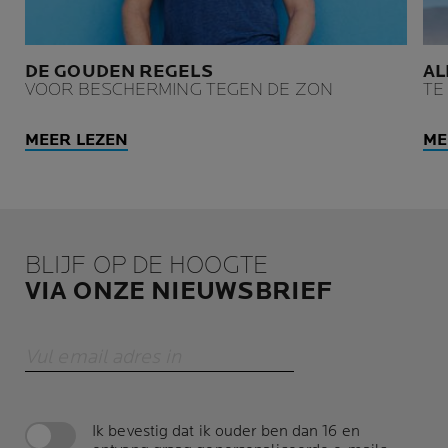
DE GOUDEN REGELS
AL
VOOR BESCHERMING TEGEN DE ZON
TE
MEER LEZEN
ME
BLIJF OP DE HOOGTE
VIA ONZE NIEUWSBRIEF
Vul email adres in
Ik bevestig dat ik ouder ben dan 16 en