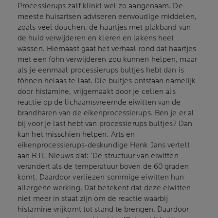
Processierups zalf klinkt wel zo aangenaam. De
meeste huisartsen adviseren eenvoudige middelen,
zoals veel douchen, de haartjes met plakband van
de huid verwijderen en kleren en lakens heet
wassen. Hiernaast gaat het verhaal rond dat haartjes
met een föhn verwijderen zou kunnen helpen, maar
als je eenmaal processierups bultjes hebt dan is
föhnen helaas te laat. Die bultjes ontstaan namelijk
door histamine, vrijgemaakt door je cellen als
reactie op de lichaamsvreemde eiwitten van de
brandharen van de eikenprocessierups. Ben je er al
bij voor je last hebt van processierups bultjes? Dan
kan het misschien helpen. Arts en
eikenprocessierups-deskundige Henk Jans vertelt
aan RTL Nieuws dat: ‘De structuur van eiwitten
verandert als de temperatuur boven de 60 graden
komt. Daardoor verliezen sommige eiwitten hun
allergene werking. Dat betekent dat deze eiwitten
niet meer in staat zijn om de reactie waarbij
histamine vrijkomt tot stand te brengen. Daardoor