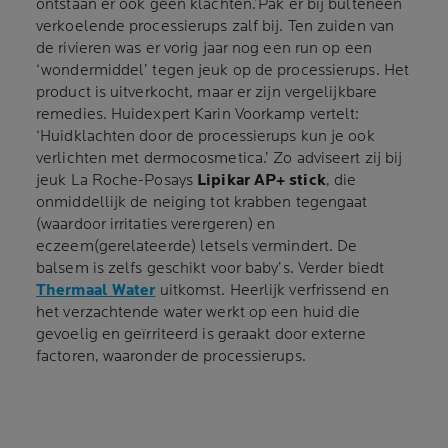
ontstaan er ook geen klachten.’Pak er bij bulteneen
verkoelende processierups zalf bij. Ten zuiden van
de rivieren was er vorig jaar nog een run op een
‘wondermiddel’ tegen jeuk op de processierups. Het
product is uitverkocht, maar er zijn vergelijkbare
remedies. Huidexpert Karin Voorkamp vertelt:
‘Huidklachten door de processierups kun je ook
verlichten met dermocosmetica.’ Zo adviseert zij bij
jeuk La Roche-Posays
Lipikar AP+ stick
, die
onmiddellijk de neiging tot krabben tegengaat
(waardoor irritaties verergeren) en
eczeem(gerelateerde) letsels vermindert. De
balsem is zelfs geschikt voor baby’s. Verder biedt
Thermaal Water
uitkomst. Heerlijk verfrissend en
het verzachtende water werkt op een huid die
gevoelig en geïrriteerd is geraakt door externe
factoren, waaronder de processierups.