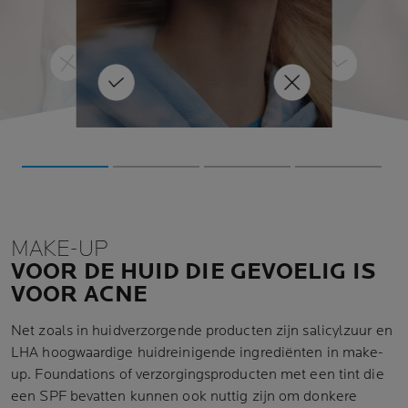
alleen maar erger. Dat is omdat
ure
waardoor je b
je dan het geïnfecteerde
 vol
e weten 
itstekend zijn
haarzakje kunt beschadigen
aa
zodat de ontsteking erger wordt.
Met je vingernagels kun je zelfs
LEER MEER
een nieuwe infectie
LEER MEER
veroorzaken. Puistjes uitknijpen
lekker
doet alleen maar pijn en kun je
beter nalaten!
eel. In plaats d
granen en peul
MAKE-UP
VOOR DE HUID DIE GEVOELIG IS
VOOR ACNE
Net zoals in huidverzorgende producten zijn salicylzuur en
LHA hoogwaardige huidreinigende ingrediënten in make-
up. Foundations of verzorgingsproducten met een tint die
een SPF bevatten kunnen ook nuttig zijn om donkere