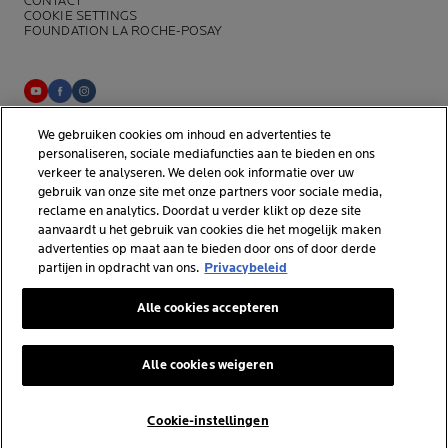
CONTACT
COOKIE SETTINGS
FOUNDATION LA ROCHE-POSAY
We gebruiken cookies om inhoud en advertenties te
La Roche-Posay Laboratoire Dermatologique CAI
personaliseren, sociale mediafuncties aan te bieden en ons
86270 La Roche-Posay France
verkeer te analyseren. We delen ook informatie over uw
consumercareNL@loreal.com
gebruik van onze site met onze partners voor sociale media,
reclame en analytics. Doordat u verder klikt op deze site
aanvaardt u het gebruik van cookies die het mogelijk maken
*Onderzoek uitgevoerd binnen de dermo-cosmetische
advertenties op maat aan te bieden door ons of door derde
huidverzorgingsmarkt door APLUSA en haar partners van januari tot
partijen in opdracht van ons.
Privacybeleid
april 2025, onder 56 dermatologen in Nederland.
Alle cookies accepteren
Alle cookies weigeren
© La Roche-Posay
© Centre Thermal de La Roche-Posay
© Getty Images
Cookie-instellingen
© Thinkstock
MySk