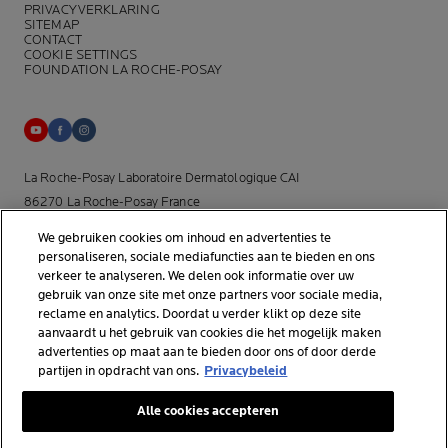
PRIVACYVERKLARING
SITEMAP
CONTACT
COOKIE SETTINGS
FOUNDATION LA ROCHE-POSAY
La Roche-Posay Laboratoire Dermatologique CAI
86270 La Roche-Posay France
[email protected]
We gebruiken cookies om inhoud en advertenties te
personaliseren, sociale mediafuncties aan te bieden en ons
*Onderzoek uitgevoerd binnen de dermo-cosmetische
verkeer te analyseren. We delen ook informatie over uw
gebruik van onze site met onze partners voor sociale media,
huidverzorgingsmarkt door APLUSA en haar partners van januari tot
reclame en analytics. Doordat u verder klikt op deze site
april 2025, onder 56 dermatologen in Nederland.
aanvaardt u het gebruik van cookies die het mogelijk maken
advertenties op maat aan te bieden door ons of door derde
partijen in opdracht van ons.
Privacybeleid
© La Roche-Posay
Alle cookies accepteren
© Centre Thermal de La Roche-Posay