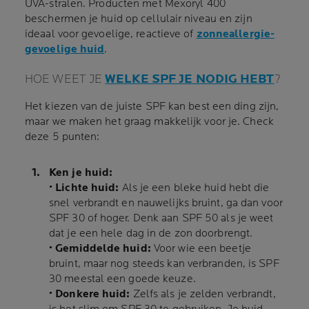
UVA-stralen. Producten met Mexoryl 400
beschermen je huid op cellulair niveau en zijn
ideaal voor gevoelige, reactieve of
zonneallergie-
gevoelige huid
.
HOE WEET JE
WELKE SPF JE NODIG HEBT
?
Het kiezen van de juiste SPF kan best een ding zijn,
maar we maken het graag makkelijk voor je. Check
deze 5 punten:
Ken je huid:
•
Lichte huid:
Als je een bleke huid hebt die
snel verbrandt en nauwelijks bruint, ga dan voor
SPF 30 of hoger. Denk aan SPF 50 als je weet
dat je een hele dag in de zon doorbrengt.
• Gemiddelde huid:
Voor wie een beetje
bruint, maar nog steeds kan verbranden, is SPF
30 meestal een goede keuze.
• Donkere huid:
Zelfs als je zelden verbrandt,