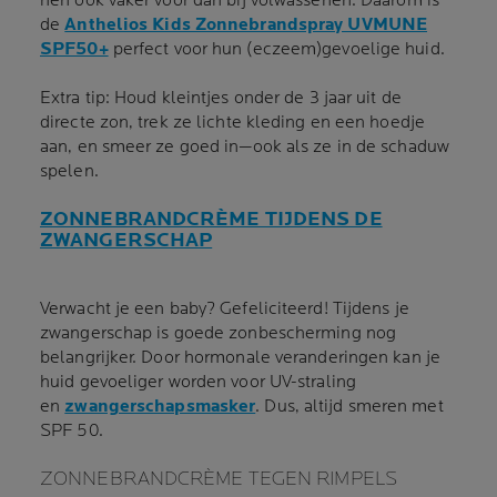
hen ook vaker voor dan bij volwassenen. Daarom is
de
Anthelios Kids Zonnebrandspray UVMUNE
SPF50+
perfect voor hun (eczeem)gevoelige huid.
Extra tip: Houd kleintjes onder de 3 jaar uit de
directe zon, trek ze lichte kleding en een hoedje
aan, en smeer ze goed in—ook als ze in de schaduw
spelen.
ZONNEBRANDCRÈME TIJDENS DE
ZWANGERSCHAP
Verwacht je een baby? Gefeliciteerd! Tijdens je
zwangerschap is goede zonbescherming nog
belangrijker. Door hormonale veranderingen kan je
huid gevoeliger worden voor UV-straling
en
zwangerschapsmasker
. Dus, altijd smeren met
SPF 50.
ZONNEBRANDCRÈME TEGEN RIMPELS