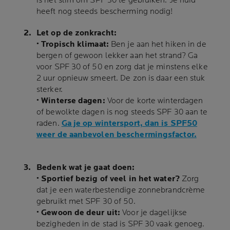
is het slim om SPF 30 te gebruiken. Je huid
heeft nog steeds bescherming nodig!
Let op de zonkracht:
• Tropisch klimaat:
Ben je aan het hiken in de
bergen of gewoon lekker aan het strand? Ga
voor SPF 30 of 50 en zorg dat je minstens elke
2 uur opnieuw smeert. De zon is daar een stuk
sterker.
• Winterse dagen:
Voor de korte winterdagen
of bewolkte dagen is nog steeds SPF 30 aan te
raden.
Ga je op wintersport, dan is SPF50
weer de aanbevolen beschermingsfactor.
Bedenk wat je gaat doen:
• Sportief bezig of veel in het water?
Zorg
dat je een waterbestendige zonnebrandcrème
gebruikt met SPF 30 of 50.
• Gewoon de deur uit:
Voor je dagelijkse
bezigheden in de stad is SPF 30 vaak genoeg.