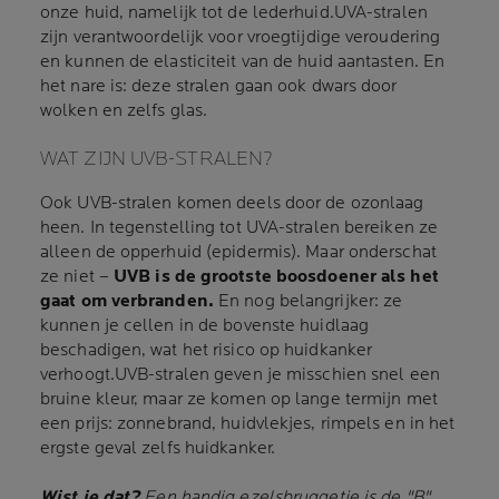
onze huid, namelijk tot de lederhuid.UVA-stralen
zijn verantwoordelijk voor vroegtijdige veroudering
en kunnen de elasticiteit van de huid aantasten. En
het nare is: deze stralen gaan ook dwars door
wolken en zelfs glas.
WAT ZIJN UVB-STRALEN?
Ook UVB-stralen komen deels door de ozonlaag
heen. In tegenstelling tot UVA-stralen bereiken ze
alleen de opperhuid (epidermis). Maar onderschat
ze niet –
UVB is de grootste boosdoener als het
gaat om verbranden.
En nog belangrijker: ze
kunnen je cellen in de bovenste huidlaag
beschadigen, wat het risico op huidkanker
verhoogt.UVB-stralen geven je misschien snel een
bruine kleur, maar ze komen op lange termijn met
een prijs: zonnebrand, huidvlekjes, rimpels en in het
ergste geval zelfs huidkanker.
Wist je dat?
Een handig ezelsbruggetje is de "B"