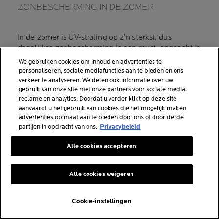
ZONBESCHERMING IN DE ZOMER
In de zomer is UV-straling op z’n sterkst, dus
dagelijkse zonbescherming is een must, ongeacht je
huidtype. Kies het liefst voor een SPF50 met UVA-
We gebruiken cookies om inhoud en advertenties te
bescherming en smeer alle onbedekte huid goed in.
personaliseren, sociale mediafuncties aan te bieden en ons
En onthoud, zelfs in de schaduw is bescherming
verkeer te analyseren. We delen ook informatie over uw
gebruik van onze site met onze partners voor sociale media,
nodig.
reclame en analytics. Doordat u verder klikt op deze site
aanvaardt u het gebruik van cookies die het mogelijk maken
ZONBESCHERMING IN DE WINTER
advertenties op maat aan te bieden door ons of door derde
partijen in opdracht van ons.
Privacybeleid
Zonnecrème in de winter? Absoluut! Ook al voelt de
Alle cookies accepteren
zon minder fel, UV-straling is er altijd, zelfs op
bewolkte dagen. In de winter heeft vooral je gezicht
extra bescherming nodig, dus een
dagcrème met
Alle cookies weigeren
minstens SPF 30
is je go-to. De rest van je lichaam
zit wel safe onder die lagen winterkleding. En als je
Cookie-instellingen
de bergen in gaat? Dan hoort SPF50 thuis in je
MySk
koffer.