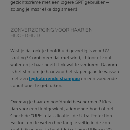
gezichtscrème met een lagere SPF gebruiken—
zolang je maar elke dag smeert!
ZONVERZORGING VOOR HAAR EN
HOOFDHUID
Wist je dat ook je hoofdhuid gevoelig is voor UV-
straling? Combineer dat met wind, chloor of zout
water en je haar heeft flink wat te verduren. Daarom
is het slim om je haar voor het slapengaan te wassen
met een
hydraterende shampoo
en een voedende
conditioner te gebruiken.
Overdag je haar en hoofdhuid beschermen? Kies
dan voor een lichtgewicht, ademende hoed of pet.
Check de "UPF"-classificatie—de Ultra Protection
Factor—om te weten hoe lang je veilig in de zon
kunt blijven met je hoofddeksel. Een UPF van 20