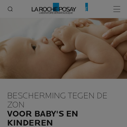
Home
Bescherming tegen de zon
Bescherming tegen de zon voor baby's en kinderen
Hoofd
BESCHERMING TEGEN DE
ZON
VOOR BABY'S EN
KINDEREN