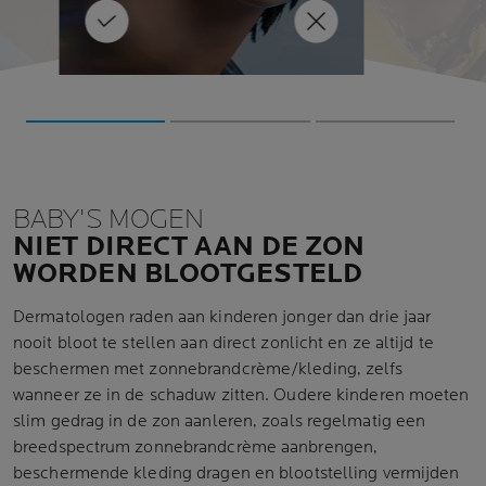
oge
een melanoom krijgen. Maar dit
LEER MEER
hebben. Zorg er na deze leef
risico kan drastisch worden
voor dat je een goedwerke
verminderd met de juiste
Anthelios gebruikt.
bescherming.
BABY'S MOGEN
NIET DIRECT AAN DE ZON
WORDEN BLOOTGESTELD
Dermatologen raden aan kinderen jonger dan drie jaar
nooit bloot te stellen aan direct zonlicht en ze altijd te
beschermen met zonnebrandcrème/kleding, zelfs
wanneer ze in de schaduw zitten. Oudere kinderen moeten
slim gedrag in de zon aanleren, zoals regelmatig een
breedspectrum zonnebrandcrème aanbrengen,
beschermende kleding dragen en blootstelling vermijden