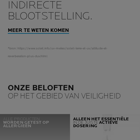
INDIRECTE
BLOOTSTELLING.
MEER TE WETEN KOMEN
*bron: https://www.soleil.info/uv-meteo/soleil-terre-et-uv/altitude-et-
reverberation-plus-duv.html
ONZE BELOFTEN
OP HET GEBIED VAN VEILIGHEID
ALLE PRODUCTEN
ALLEEN HET ESSENTIËLE
WORDEN GETEST OP
IN DE JUISTE
ACTIEVE
ALLERGIEËN
DOSERING