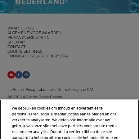
NEDERLAND
*
WAAR TE KOOP
ALGEMENE VOORWAARDEN
PRIVACYVERKLARING
SITEMAP
CONTACT
COOKIE SETTINGS
FOUNDATION LA ROCHE-POSAY
La Roche-Posay Laboratoire Dermatologique CAI
86270 La Roche-Posay France
[email protected]
We gebruiken cookies om inhoud en advertenties te
personaliseren, sociale mediafuncties aan te bieden en ons
*Onderzoek uitgevoerd binnen de dermo-cosmetische
verkeer te analyseren. We delen ook informatie over uw
gebruik van onze site met onze partners voor sociale media,
huidverzorgingsmarkt door APLUSA en haar partners van januari tot
reclame en analytics. Doordat u verder klikt op deze site
april 2025, onder 56 dermatologen in Nederland.
aanvaardt u het gebruik van cookies die het mogelijk maken