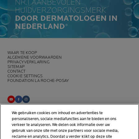
NR.1 AANBEVOLEN
HUIDVERZORGINGSMERK
DOOR DERMATOLOGEN IN
NEDERLAND
*
WAAR TE KOOP
ALGEMENE VOORWAARDEN
PRIVACYVERKLARING
SITEMAP
CONTACT
COOKIE SETTINGS
FOUNDATION LA ROCHE-POSAY
We gebruiken cookies om inhoud en advertenties te
La Roche-Posay Laboratoire Dermatologique CAI
personaliseren, sociale mediafuncties aan te bieden en ons
86270 La Roche-Posay France
verkeer te analyseren. We delen ook informatie over uw
consumercareNL@loreal.com
gebruik van onze site met onze partners voor sociale media,
reclame en analytics. Doordat u verder klikt op deze site