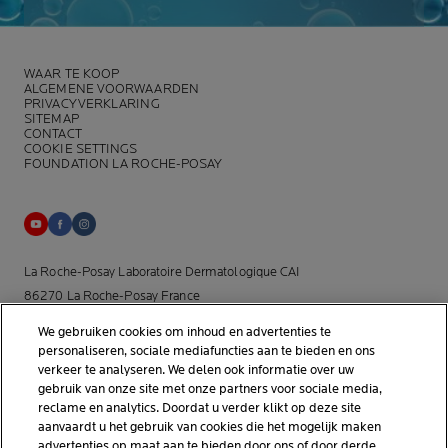
WAAR TE KOOP
ALGEMENE VOORWAARDEN
PRIVACYVERKLARING
SITEMAP
CONTACT
COOKIE SETTINGS
FOUNDATION LA ROCHE-POSAY
La Roche-Posay Laboratoire Dermatologique CAI
86270 La Roche-Posay France
[email protected]
We gebruiken cookies om inhoud en advertenties te
personaliseren, sociale mediafuncties aan te bieden en ons
*Onderzoek uitgevoerd binnen de dermo-cosmetische
verkeer te analyseren. We delen ook informatie over uw
gebruik van onze site met onze partners voor sociale media,
huidverzorgingsmarkt door APLUSA en haar partners van januari tot
reclame en analytics. Doordat u verder klikt op deze site
april 2025, onder 56 dermatologen in Nederland.
aanvaardt u het gebruik van cookies die het mogelijk maken
advertenties op maat aan te bieden door ons of door derde