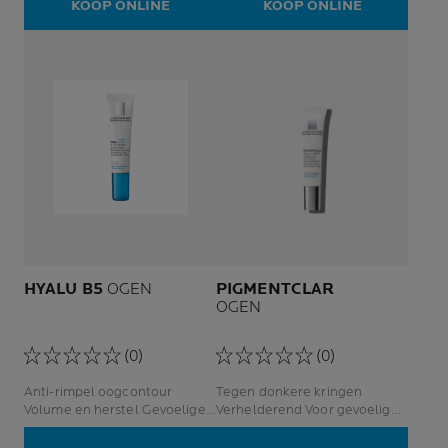
KOOP ONLINE
KOOP ONLINE
HYALU B5
OGEN
PIGMENTCLAR
OGEN
(0)
(0)
Anti-rimpel oogcontour
Tegen donkere kringen
Volume en herstel Gevoelige
Verhelderend Voor gevoelige
ogen
ogen