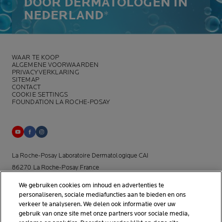
DOOR DERMATOLOGEN IN
NEDERLAND
*
WAAR TE KOOP
ALGEMENE VOORWAARDEN
PRIVACYVERKLARING
SITEMAP
CONTACT
COOKIE SETTINGS
FOUNDATION LA ROCHE-POSAY
La Roche-Posay Laboratoire Dermatologique CAI
86270 La Roche-Posay France
[email protected]
We gebruiken cookies om inhoud en advertenties te
personaliseren, sociale mediafuncties aan te bieden en ons
*Onderzoek uitgevoerd binnen de dermo-cosmetische
verkeer te analyseren. We delen ook informatie over uw
gebruik van onze site met onze partners voor sociale media,
huidverzorgingsmarkt door APLUSA en haar partners van januari tot