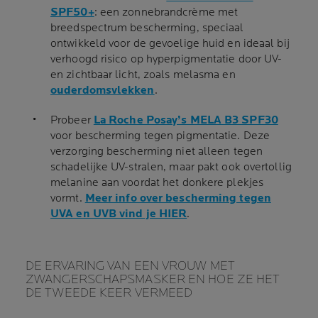
SPF50+
: een zonnebrandcrème met
breedspectrum bescherming, speciaal
ontwikkeld voor de gevoelige huid en ideaal bij
verhoogd risico op hyperpigmentatie door UV-
en zichtbaar licht, zoals melasma en
ouderdomsvlekken
.
Probeer
La Roche Posay’s MELA B3 SPF30
voor bescherming tegen pigmentatie. Deze
verzorging bescherming niet alleen tegen
schadelijke UV-stralen, maar pakt ook overtollig
melanine aan voordat het donkere plekjes
vormt.
Meer info over bescherming tegen
UVA en UVB vind je HIER
.
DE ERVARING VAN EEN VROUW MET
ZWANGERSCHAPSMASKER EN HOE ZE HET
DE TWEEDE KEER VERMEED