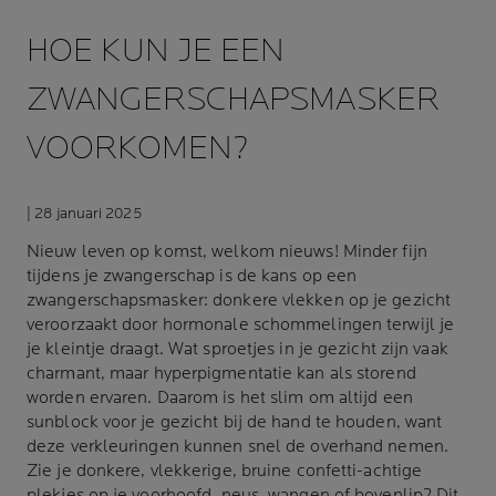
HOE KUN JE EEN
ZWANGERSCHAPSMASKER
VOORKOMEN?
| 28 januari 2025
Nieuw leven op komst, welkom nieuws! Minder fijn
tijdens je zwangerschap is de kans op een
zwangerschapsmasker: donkere vlekken op je gezicht
veroorzaakt door hormonale schommelingen terwijl je
je kleintje draagt. Wat sproetjes in je gezicht zijn vaak
charmant, maar
hyperpigmentatie
kan als storend
worden ervaren. Daarom is het slim om altijd een
sunblock voor je gezicht bij de hand te houden, want
deze verkleuringen kunnen snel de overhand nemen.
Zie je donkere, vlekkerige, bruine confetti-achtige
plekjes op je voorhoofd, neus, wangen of bovenlip? Dit