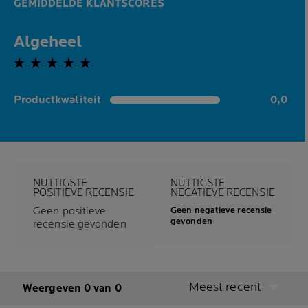
GEMIDDELDE KLANTSCORES
Algeheel
0,0 out of 5 stars
Productkwaliteit
0,0
0,0 out of 5 stars
NUTTIGSTE
NUTTIGSTE
POSITIEVE RECENSIE
NEGATIEVE RECENSIE
Geen positieve
Geen negatieve recensie
gevonden
recensie gevonden
Meest recent
Weergeven 0 van 0