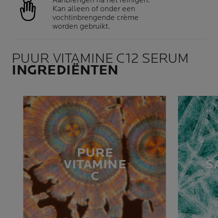
Aanbrengen na het reinigen.
Kan alleen of onder een
vochtinbrengende crème
worden gebruikt.
PUUR VITAMINE C12 SERUM
INGREDIËNTEN
PURE
VITAMINE
S
C