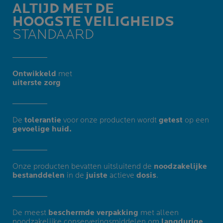
ALTIJD MET DE
HOOGSTE VEILIGHEIDS
STANDAARD
Ontwikkeld
met
uiterste zorg​
De
tolerantie
voor onze producten wordt
getest
op een
gevoelige huid.
Onze producten bevatten uitsluitend de
noodzakelijke
bestanddelen
in de
juiste
actieve
dosis
.
De meest
beschermde verpakking
met alleen
noodzakelijke conserveringsmiddelen om
langdurige