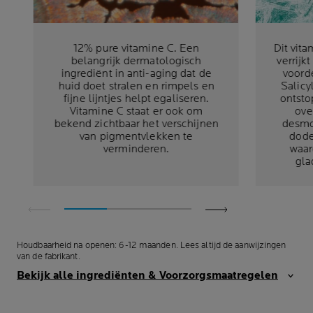
12% pure vitamine C. Een
Dit vit
belangrijk dermatologisch
verrijk
ingrediënt in anti-aging dat de
voord
huid doet stralen en rimpels en
Salicy
fijne lijntjes helpt egaliseren.
ontsto
Vitamine C staat er ook om
ove
bekend zichtbaar het verschijnen
desmo
van pigmentvlekken te
dode
verminderen.
waar
gla
Houdbaarheid na openen: 6-12 maanden. Lees altijd de aanwijzingen
van de fabrikant.
Bekijk alle ingrediënten & Voorzorgsmaatregelen