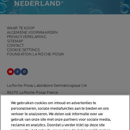
NEDERLAND
*
WAAR TE KOOP
ALGEMENE VOORWAARDEN
PRIVACYVERKLARING
SITEMAP
CONTACT
COOKIE SETTINGS
FOUNDATION LA ROCHE-POSAY
La Roche-Posay Laboratoire Dermatologique CAI
86270 La Roche-Posay France
[email protected]
We gebruiken cookies om inhoud en advertenties te
personaliseren, sociale mediafuncties aan te bieden en ons
*Onderzoek uitgevoerd binnen de dermo-cosmetische
verkeer te analyseren. We delen ook informatie over uw
gebruik van onze site met onze partners voor sociale media,
huidverzorgingsmarkt door APLUSA en haar partners van januari tot
reclame en analytics. Doordat u verder klikt op deze site
april 2025, onder 56 dermatologen in Nederland.