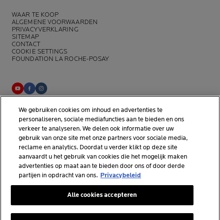
WAAR TE KOOP
ALGEMENE VOORWAARDEN
PRIVACYVERKLARING
SITEMAP
CONTACT
COOKIE SETTINGS
FOUNDATION LA ROCHE-POSAY
We gebruiken cookies om inhoud en advertenties te
La Roche-Posay Laboratoire Dermatologique CAI
personaliseren, sociale mediafuncties aan te bieden en ons
86270 La Roche-Posay France
verkeer te analyseren. We delen ook informatie over uw
consumercareNL@loreal.com
gebruik van onze site met onze partners voor sociale media,
reclame en analytics. Doordat u verder klikt op deze site
aanvaardt u het gebruik van cookies die het mogelijk maken
*Onderzoek uitgevoerd binnen de dermo-cosmetische
advertenties op maat aan te bieden door ons of door derde
huidverzorgingsmarkt door APLUSA en haar partners van januari tot
partijen in opdracht van ons.
Privacybeleid
april 2025, onder 56 dermatologen in Nederland.
Alle cookies accepteren