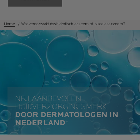
Home
Wat veroorzaakt dyshidrotisch eczeem of blaasjeseczeem?
NR.1 AANBEVOLEN
HUIDVERZORGINGSMERK
DOOR DERMATOLOGEN IN
NEDERLAND
*