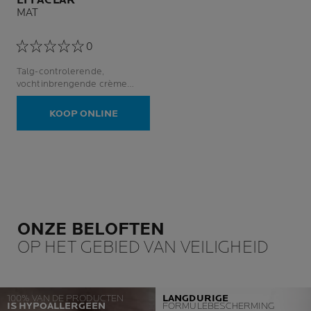
EFFACLAR
MAT
0
Talg-controlerende,
vochtinbrengende crème
tegen glans en grove poriën.
KOOP ONLINE
ONZE BELOFTEN
OP HET GEBIED VAN VEILIGHEID
100% VAN DE PRODUCTEN
LANGDURIGE
IS HYPOALLERGEEN
FORMULEBESCHERMING