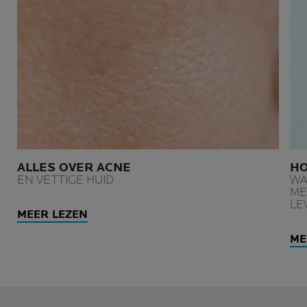
ALLES OVER ACNE
HO
EN VETTIGE HUID
WA
ME
LE
MEER LEZEN
ME