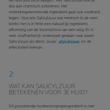
de huid juist beschadigen. Met Salicylzuur doe je
dus aan chemisch exfoliëren. Het
ontstekingsremmende ingrediënt gaat ook roodheid
tegen. Voor wie Salicylzuur wat medisch in de oren
klinkt: het is in feite een natuurlijk ingrediënt,
afkomstig van de boomschors van een wilg. Er is
veel onafhankelijk onderzoek gedaan naar zowel
Salicylzuur als diens ‘zusje’,
glycolzuur
, en de
effectiviteit hiervan.
WAT KAN SALICYLZUUR
BETEKENEN VOOR JE HUID?
Dit pionierende huidverzorgingsingrediënt is met