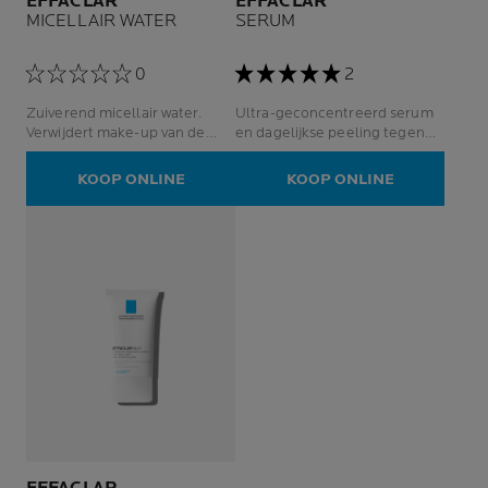
EFFACLAR
EFFACLAR
MICELLAIR WATER
SERUM
0
2
Zuiverend micellair water.
Ultra-geconcentreerd serum
Verwijdert make-up van de
en dagelijkse peeling tegen
vettige en gevoelige huid.
onzuiverheden en
restlittekens.
KOOP ONLINE
KOOP ONLINE