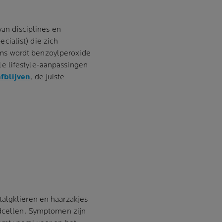
van disciplines en
ialist) die zich
ms wordt benzoylperoxide
e lifestyle-aanpassingen
fblijven
, de juiste
talgklieren en haarzakjes
idcellen. Symptomen zijn