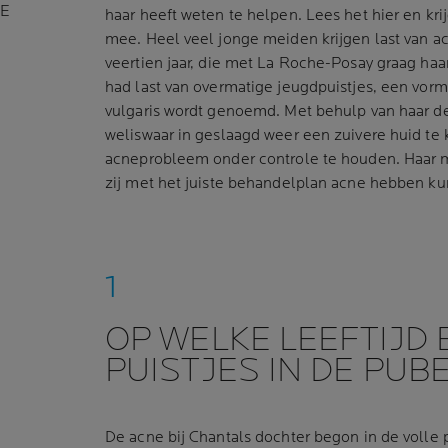
NE
haar heeft weten te helpen. Lees het hier en krij
mee. Heel veel jonge meiden krijgen last van a
veertien jaar, die met La Roche-Posay graag haar
had last van overmatige jeugdpuistjes, een vor
vulgaris wordt genoemd. Met behulp van haar de
weliswaar in geslaagd weer een zuivere huid te 
acneprobleem onder controle te houden. Haar m
zij met het juiste behandelplan acne hebben ku
OP WELKE LEEFTIJD
PUISTJES IN DE PUB
De acne bij Chantals dochter begon in de volle p