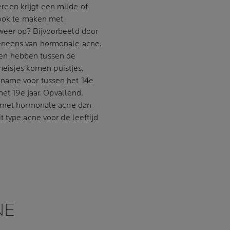
dereen krijgt een milde of
 ook te maken met
weer op? Bijvoorbeeld door
eneens van hormonale acne.
en hebben tussen de
 meisjes komen puistjes,
name voor tussen het 14e
het 19e jaar. Opvallend,
n met hormonale acne dan
 type acne voor de leeftijd
NE