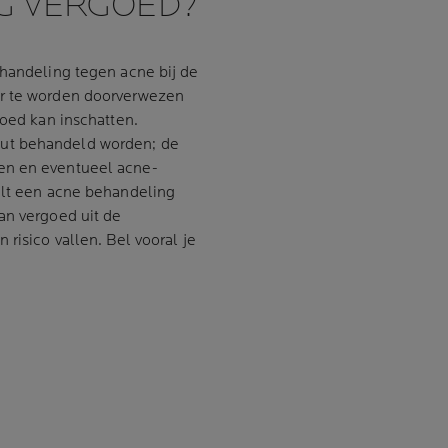
G VERGOED?
ehandeling tegen acne bij de
or te worden doorverwezen
goed kan inschatten.
ut behandeld worden; de
en en eventueel acne-
alt een acne behandeling
an vergoed uit de
risico vallen. Bel vooral je