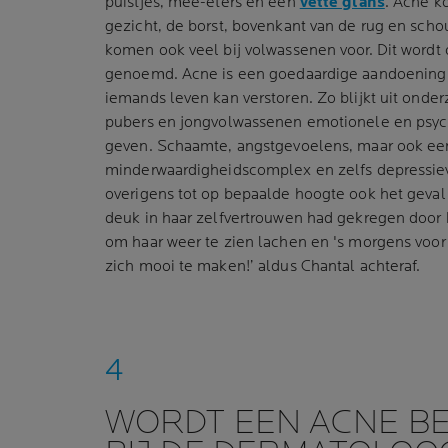
puistjes, mee-eters en een
vette glans
. Acne k
gezicht, de borst, bovenkant van de rug en scho
komen ook veel bij volwassenen voor. Dit wordt 
genoemd. Acne is een goedaardige aandoening 
iemands leven kan verstoren. Zo blijkt uit onder
pubers en jongvolwassenen emotionele en psy
geven. Schaamte, angstgevoelens, maar ook ee
minderwaardigheidscomplex en zelfs depressie
overigens tot op bepaalde hoogte ook het geval b
deuk in haar zelfvertrouwen had gekregen door h
om haar weer te zien lachen en 's morgens voor
zich mooi te maken!’ aldus Chantal achteraf.
WORDT EEN ACNE B