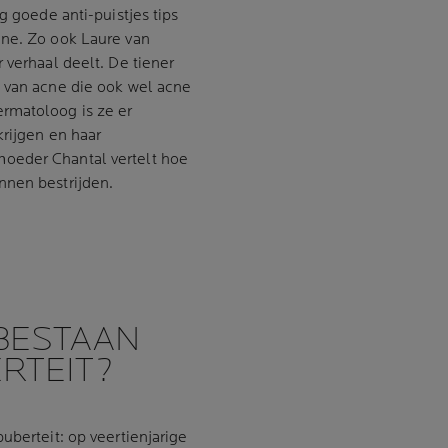
g goede anti-puistjes tips
cne. Zo ook Laure van
 verhaal deelt. De tiener
m van acne die ook wel acne
rmatoloog is ze er
krijgen en haar
oeder Chantal vertelt hoe
nnen bestrijden.
 BESTAAN
ERTEIT?
uberteit: op veertienjarige