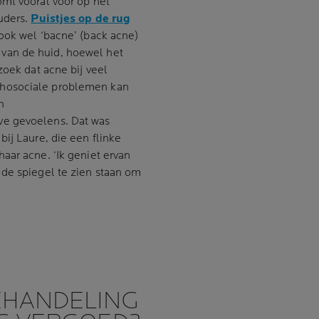
omt vooral voor op het
uders.
Puistjes op de rug
ook wel ‘bacne’ (back acne)
van de huid, hoewel het
zoek dat acne bij veel
chosociale problemen kan
n
ve gevoelens. Dat was
ij Laure, die een flinke
aar acne. ‘Ik geniet ervan
 de spiegel te zien staan om
EHANDELING