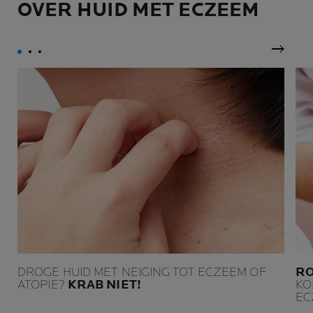
OVER HUID MET ECZEEM
atopie, kwetsbaar of
verzwakt door
behandelingen tegen
kanker.
Volgen
DROGE HUID MET NEIGING TOT ECZEEM OF
RO
ATOPIE?
KRAB NIET!
KO
EC