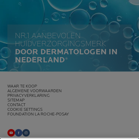
NR.1 AANBEVOLEN
HUIDVERZORGINGSMERK
DOOR DERMATOLOGEN IN
NEDERLAND
*
WAAR TE KOOP
ALGEMENE VOORWAARDEN
PRIVACYVERKLARING
SITEMAP
CONTACT
COOKIE SETTINGS
FOUNDATION LA ROCHE-POSAY