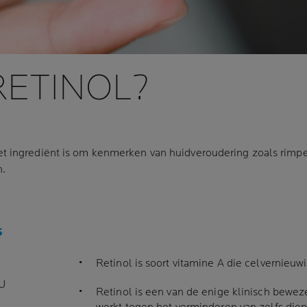
RETINOL?
t ingrediënt is om kenmerken van huidveroudering zoals rimpels,
n.
S
Retinol is soort vitamine A die celvernieuw
U
Retinol is een van de enige klinisch beweze