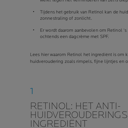
werkt tegen het verminderen van zelfs diep
Tijdens het gebruik van Retinol kan de huid
zonnestraling of zonlicht.
Er wordt daarom aanbevolen om Retinol ‘s 
ochtends een dagcrème met SPF.
Lees hier waarom Retinol het ingrediënt is om
huidveroudering zoals rimpels, fijne lijntjes en
RETINOL: HET ANTI-
HUIDVEROUDERINGS
INGREDIËNT