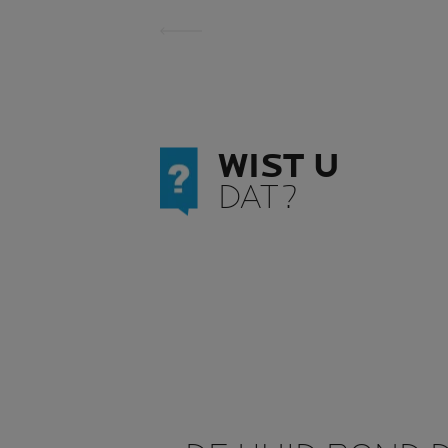
WIST U
DAT?