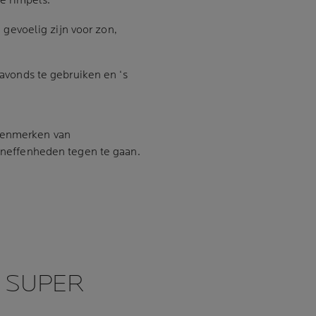
e rimpels.
 gevoelig zijn voor zon,
avonds te gebruiken en ‘s
 kenmerken van
 oneffenheden tegen te gaan.
 SUPER