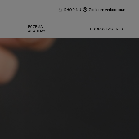
SHOP NU
Zoek een verkooppunt
ECZEMA
PRODUCTZOEKER
ACADEMY