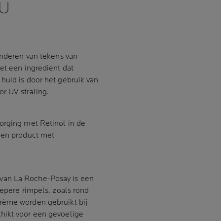
U
inderen van tekens van
et een ingrediënt dat
huid is door het gebruik van
r UV-straling.
orging met Retinol in de
 een product met
.
van La Roche-Posay is een
iepere rimpels, zoals rond
rème worden gebruikt bij
hikt voor een gevoelige