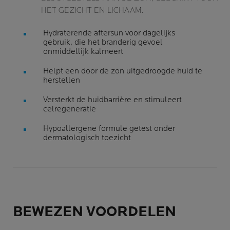
HET GEZICHT EN LICHAAM.
Hydraterende aftersun voor dagelijks
gebruik,
die het branderig gevoel
onmiddellijk kalmeert
Helpt een door de zon uitgedroogde huid te
herstellen
Versterkt de huidbarrière en stimuleert
celregeneratie
Hypoallergene formule getest onder
dermatologisch toezicht
BEWEZEN VOORDELEN