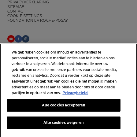
PRIVACYVERKLARING
SITEMAP
CONTACT
COOKIE SETTINGS
FOUNDATION LA ROCHE-POSAY
We gebruiken cookies om inhoud en advertenties te
La Roche-Posay Laboratoire Dermatologique CAI
personaliseren, sociale mediafuncties aan te bieden en ons
86270 La Roche-Posay France
verkeer te analyseren. We delen ook informatie over uw
consumercareNL@loreal.com
gebruik van onze site met onze partners voor sociale media,
reclame en analytics. Doordat u verder klikt op deze site
aanvaardt u het gebruik van cookies die het mogelijk maken
*Onderzoek uitgevoerd binnen de dermo-cosmetische
advertenties op maat aan te bieden door ons of door derde
huidverzorgingsmarkt door APLUSA en haar partners van januari tot
partijen in opdracht van ons.
Privacybeleid
april 2025, onder 56 dermatologen in Nederland.
Alle cookies accepteren
Alle cookies weigeren
© La Roche-Posay
© Centre Thermal de La Roche-Posay