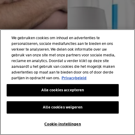
MEER BEKIJKEN
MEER BEKIJKEN
We gebruiken cookies om inhoud en advertenties te
personaliseren, sociale mediafuncties aan te bieden en ons
De tolerantie van onze
We kiezen alleen de meest
verkeer te analyseren. We delen ook informatie over uw
producten wordt getest op
beschermende verpakking
gebruik van onze site met onze partners voor sociale media,
zeer gevoelige huid:
met alleen de
reclame en analytics. Doordat u verder klikt op deze site
reactief, met neiging tot
noodzakelijke
aanvaardt u het gebruik van cookies die het mogelijk maken
allergie, met neiging tot
bewaarmiddelen, waarmee
MEER INFORMATIE OVER
advertenties op maat aan te bieden door ons of door derde
acne, met neiging tot
we langdurige tolerantie en
WAT ZONNEBESCHERMING
partijen in opdracht van ons.
Privacybeleid
atopie, kwetsbaar of
efficiëntie garanderen.
IS
verzwakt door
Alle cookies accepteren
behandelingen tegen
kanker.
Volgen
Alle cookies weigeren
Cookie-instellingen
MySk