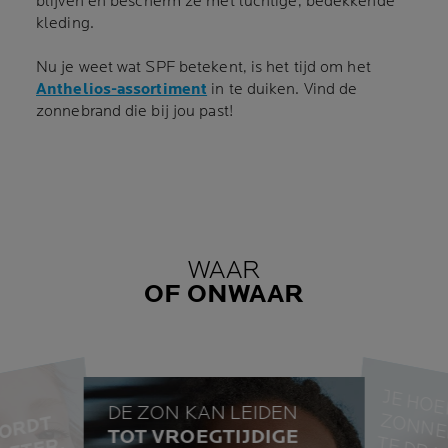
blijven en bescherm ze met luchtige, bedekkende
kleding.
Nu je weet wat SPF betekent, is het tijd om het
Anthelios-assortiment
in te duiken. Vind de
zonnebrand die bij jou past!
WAAR
OF ONWAAR
T
DE ZON KAN LEIDEN
N
H
I
D
K
A
E
R
W
O
R
D
T
O
N
T
D
E
,
H
O
E
B
E
T
E
TOT VROEGTIJDIGE