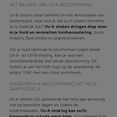
HET BELANG VAN UV-A-BESCHERMING
Uv-B-stralen staan bekend om het veroorzaken van
zonnebrand, maar wist je dat uv-A-stralen minstens
zo schadelijk zijn?
Uv-A stralen dringen diep door
in je huid en versnellen huidveroudering
, zoals
rimpels, fijne lijntjes en pigmentvlekken.
Om je huid optimaal te beschermen tegen zowel
UV-A- als UV-B-straling, kies je voor een
zonnebrandcrème met brede bescherming. Dit
herken je aan het UVA-logo op de verpakking: de
letters 'UVA' met een cirkel eromheen.
WAAROM UV-A-BESCHERMING HET HELE
JAAR NODIG IS
Uv-A-stralen zijn gedurende het hele jaar aanwezig,
ook op bewolkte dagen en tijdens de
wintermaanden.
Uv-A-straling kan zelfs
binnenshuis schade aanrichten
, bijvoorbeeld door