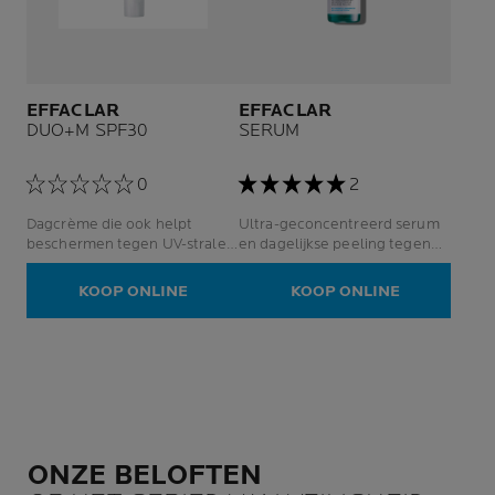
EFFACLAR
EFFACLAR
DUO+M SPF30
SERUM
0
2
Dagcrème die ook helpt
Ultra-geconcentreerd serum
beschermen tegen UV-stralen
en dagelijkse peeling tegen
en invloeden van buitenaf.
onzuiverheden en
restlittekens.
KOOP ONLINE
KOOP ONLINE
ONZE BELOFTEN