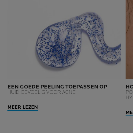
EEN GOEDE PEELING TOEPASSEN OP
HO
HUID GEVOELIG VOOR ACNE
PO
HY
MEER LEZEN
ME