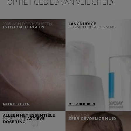
OP HET GEBIED VAN VEILIGHEID
100% VAN DE PRODUCTEN
LANGDURIGE
IS HYPOALLERGEEN
FORMULEBESCHERMING
MEER BEKIJKEN
MEER BEKIJKEN
Een voorwaarde = Optimale
We kiezen alleen de meest
ALLEEN HET ESSENTIËLE
GETEST OP
IN DE JUISTE
ACTIEVE
ZEER GEVOELIGE HUID
tolerantie.
beschermende verpakking
DOSERING
Als we allergische reacties
met alleen de
ontdekken tijdens de
noodzakelijke