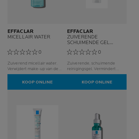
EFFACLAR
EFFACLAR
MICELLAIR WATER
ZUIVERENDE
SCHUIMENDE GEL
NAVULBAAR
0
0
Zuiverend micellair water.
Zuiverende, schuimende
Verwijdert make-up van de
reinigingsgel. Vermindert
vettige en gevoelige huid.
onzuiverheden, verwijdert
overtollig talg.
KOOP ONLINE
KOOP ONLINE