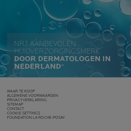
NR.1 AANBEVOLEN
HUIDVERZORGINGSMERK
DOOR DERMATOLOGEN IN
NEDERLAND
*
WAAR TE KOOP
ALGEMENE VOORWAARDEN
PRIVACYVERKLARING
SITEMAP
CONTACT
COOKIE SETTINGS
FOUNDATION LA ROCHE-POSAY