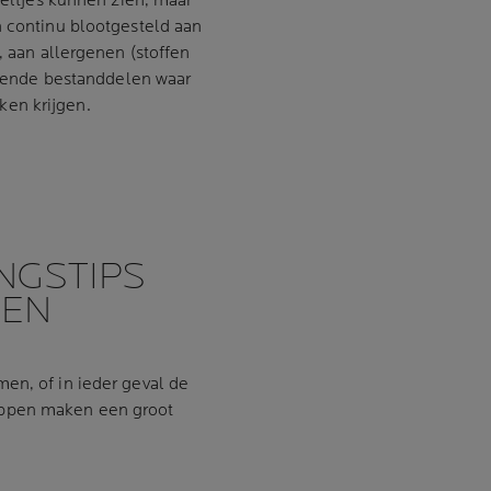
mpeltjes kunnen zien, maar
n continu blootgesteld aan
, aan allergenen (stoffen
terende bestanddelen waar
en krijgen.
NGSTIPS
GEN
en, of in ieder geval de
appen maken een groot