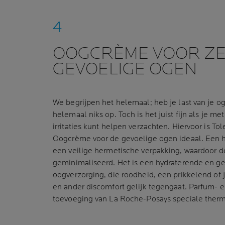
OOGCRÈME VOOR Z
GEVOELIGE OGEN
We begrijpen het helemaal; heb je last van je og
helemaal niks op. Toch is het juist fijn als je
irritaties kunt helpen verzachten. Hiervoor is To
Oogcrème voor de gevoelige ogen ideaal. Een he
een veilige hermetische verpakking, waardoor d
geminimaliseerd. Het is een hydraterende en g
oogverzorging, die roodheid, een prikkelend of
en ander discomfort gelijk tegengaat. Parfum- e
toevoeging van La Roche-Posays speciale therm