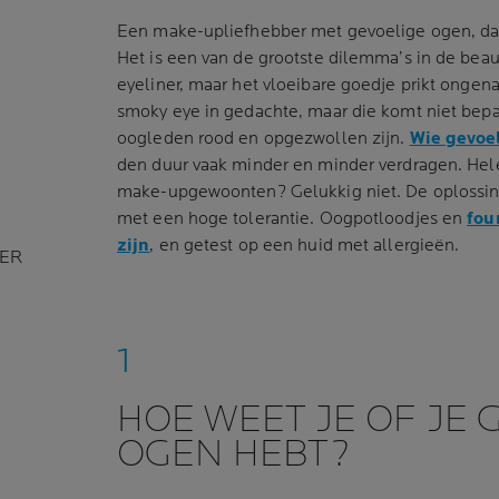
Een make-upliefhebber met gevoelige ogen, dat 
Het is een van de grootste dilemma’s in de beau
eyeliner, maar het vloeibare goedje prikt ongena
smoky eye in gedachte, maar die komt niet bepaal
oogleden rood en opgezwollen zijn.
Wie gevoe
den duur vaak minder en minder verdragen. Hel
make-upgewoonten? Gelukkig niet. De oplossing
met een hoge tolerantie. Oogpotloodjes en
fou
zijn
, en getest op een huid met allergieën.
ER
HOE WEET JE OF JE 
OGEN HEBT?