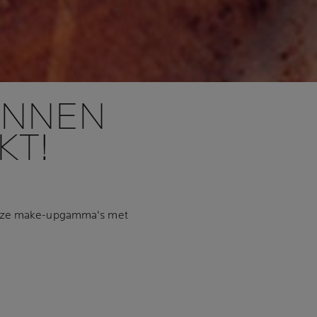
UNNEN
KT!
 deze make-upgamma's met