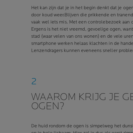
Het kan zijn dat je in het begin denkt dat je o
door koud weer.Blijven die prikkende en tranen
vaak wel iets mis. Met een controlebezoek aan d
Ergens is het niet vreemd, gevoelige ogen, want 
stad (waar velen van ons wonen) en de vele uren 
smartphone werken helaas klachten in de hand
Lenzendragers kunnen eveneens sneller probl
WAAROM KRIJG JE G
OGEN?
De huid rondom de ogen is simpelweg het dunst