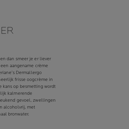
EER
en dan smeer je er liever
 met een aangename crème
leriane’s Dermallergo
erlijk frisse oogcrème in
e kans op besmetting wordt
elijk kalmerende
 jeukend gevoel, zwellingen
n alcoholvrij, met
aal bronwater.