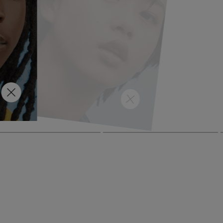
, wat
gevoel
ben
ijke
un
rde
ruiken
ent.
beste keuze.