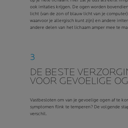
op je hele lichaam. Hier zal je dus als eerst ri
ook irritaties krijgen. De ogen worden bovendie
licht (van de zon of blauw licht van je computer)
waarvoor je allergisch kunt zijn) en andere irri
andere delen van het lichaam amper mee te mak
DE BESTE VERZORGI
VOOR GEVOELIGE O
Vastbesloten om van je gevoelige ogen af te kom
symptomen flink te temperen? De volgende st
verschil.