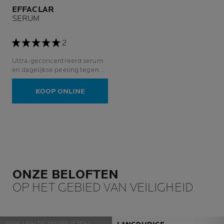
EFFACLAR
SERUM
2
Ultra-geconcentreerd serum
en dagelijkse peeling tegen
onzuiverheden en
restlittekens.
KOOP ONLINE
ONZE BELOFTEN
OP HET GEBIED VAN VEILIGHEID