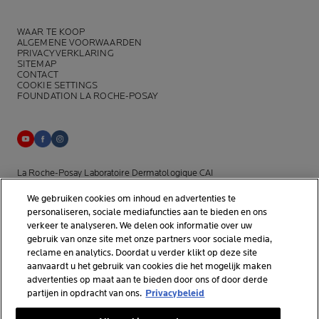
WAAR TE KOOP
ALGEMENE VOORWAARDEN
PRIVACYVERKLARING
SITEMAP
CONTACT
COOKIE SETTINGS
FOUNDATION LA ROCHE-POSAY
La Roche-Posay Laboratoire Dermatologique CAI
86270 La Roche-Posay France
We gebruiken cookies om inhoud en advertenties te
[email protected]
personaliseren, sociale mediafuncties aan te bieden en ons
verkeer te analyseren. We delen ook informatie over uw
gebruik van onze site met onze partners voor sociale media,
*Onderzoek uitgevoerd binnen de dermo-cosmetische
reclame en analytics. Doordat u verder klikt op deze site
huidverzorgingsmarkt door APLUSA en haar partners van januari tot
aanvaardt u het gebruik van cookies die het mogelijk maken
april 2025, onder 56 dermatologen in Nederland.
advertenties op maat aan te bieden door ons of door derde
partijen in opdracht van ons.
Privacybeleid