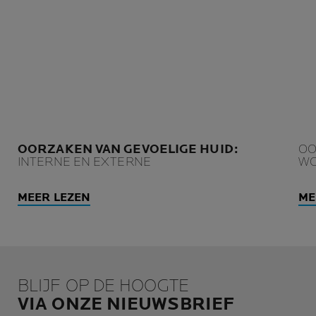
OORZAKEN VAN GEVOELIGE HUID:
OO
INTERNE EN EXTERNE
WO
MEER LEZEN
ME
BLIJF OP DE HOOGTE
VIA ONZE NIEUWSBRIEF