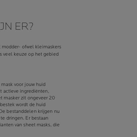
JN ER?
t modder- ofwel kleimaskers
 is veel keuze op het gebied
t mask voor jouw huid
t actieve ingrediënten,
et masker zit ongeveer 20
sbestek wordt de huid
De bestanddelen krijgen nu
te dringen. Er bestaan
rianten van sheet masks, die