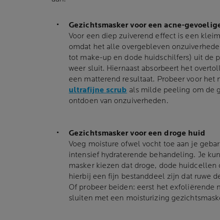
Gezichtsmasker voor een acne-gevoeli
Voor een diep zuiverend effect is een kle
omdat het alle overgebleven onzuiverheden
tot make-up en dode huidschilfers) uit de p
weer sluit. Hiernaast absorbeert het overto
een matterend resultaat. Probeer voor het
ultrafijne scrub
als milde peeling om de g
ontdoen van onzuiverheden.
Gezichtsmasker voor een droge huid
Voeg moisture ofwel vocht toe aan je geba
intensief hydraterende behandeling. Je kun
masker kiezen dat droge, dode huidcellen 
hierbij een fijn bestanddeel zijn dat ruwe 
Of probeer beiden: eerst het exfoliërende 
sluiten met een moisturizing gezichtsmaske