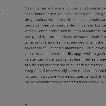
Gezichtsmaskers worden vrijwel altijd ingezet bi
JE
spabehandelingen, en daar is reden toe. Een g
droge huid of voor een vette, onzuivere huid ka
geconcentreerde ingrediënten in de huid bren
verschillende problemen kunnen aanpakken. Van
een goed hyaluronzuurmasker voor optimale hyd
acne, irritatie en meer. Met een gezichtsmasker
afwasbaar of juist een slaapmasker – kun je win
vlakken: van een minder dik, opgezwollen gezich
verstevigen of de huid ophelderen met een meer
aan de slag met een sheet of voedend masker ka
Voeg één of tweewekelijks een maskerbehandeli
verzorgingsroutine voor een stralende huid. In di
op de verschillende gezichtsmaskers voor jou