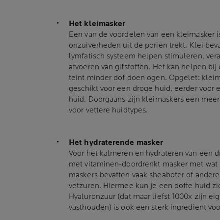
Het kleimasker
Een van de voordelen van een kleimasker is 
onzuiverheden uit de poriën trekt. Klei bev
lymfatisch systeem helpen stimuleren, vera
afvoeren van gifstoffen. Het kan helpen bij
teint minder dof doen ogen. Opgelet: kleima
geschikt voor een droge huid, eerder voor
huid. Doorgaans zijn kleimaskers een mee
voor vettere huidtypes.
Het hydraterende masker
Voor het kalmeren en hydrateren van een d
met vitaminen-doordrenkt masker met wat t
maskers bevatten vaak sheaboter of ander
vetzuren. Hiermee kun je een doffe huid z
Hyaluronzuur (dat maar liefst 1000x zijn ei
vasthouden) is ook een sterk ingrediënt vo