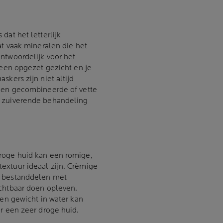
dat het letterlijk
at vaak mineralen die het
ntwoordelijk voor het
 een opgezet gezicht en je
skers zijn niet altijd
 een gecombineerde of vette
r zuiverende behandeling
roge huid kan een romige,
extuur ideaal zijn. Crèmige
e bestanddelen met
ichtbaar doen opleven.
gen gewicht in water kan
or een zeer droge huid.