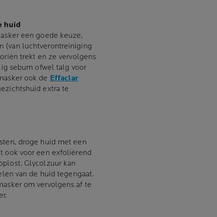
ge huid
imasker een goede keuze,
 (van luchtverontreiniging
oriën trekt en ze vervolgens
llig sebum ofwel talg voor
 masker ook de
Effaclar
ezichtshuid extra te
rsten, droge huid met een
t ook voor een exfoliërend
oplost. Glycolzuur kan
delen van de huid tegengaat.
masker om vervolgens af te
r.