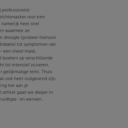
j professionele
ezichtsmasker voor een
n namelijk heel snel
gen waarmee ze
 droogte (probeer hiervoor
ratatie) tot symptomen van
 – een sheet mask,
st boeken op verschillende
t tot intensief zuiveren,
 gelijkmatige teint. Thuis
n ook heel rustgevend zijn.
ng toe aan je
t artikel gaan we dieper in
w huidtype- en wensen.