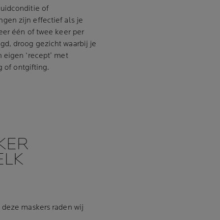
uidconditie of
en zijn effectief als je
eer één of twee keer per
d, droog gezicht waarbij je
 eigen ‘recept’ met
 of ontgifting.
KER
ELK
, deze maskers raden wij