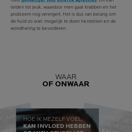
huid
gevoeliger voor externe agressies
. Dit kan
leiden tot jeuk, waardoor men gaat krabben en het
probleem nog verergert. Het is dus van belang om
de huid zo snel mogelijk te doen herstellen en de
wondheling te bevorderen.
WAAR
OF ONWAAR
T
L
O
T
T
LI
N
G
A
A
N
D
E
Z
O
N
K
A
HOE IK MEZELF VOEL,
, H
E
D
T
KAN INVLOED HEBBEN