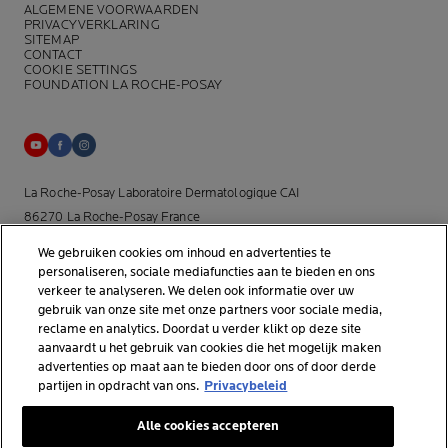
ALGEMENE VOORWAARDEN
PRIVACYVERKLARING
SITEMAP
CONTACT
COOKIE SETTINGS
FOUNDATION LA ROCHE-POSAY
La Roche-Posay Laboratoire Dermatologique CAI
86270 La Roche-Posay France
[email protected]
We gebruiken cookies om inhoud en advertenties te
personaliseren, sociale mediafuncties aan te bieden en ons
*Onderzoek uitgevoerd binnen de dermo-cosmetische
verkeer te analyseren. We delen ook informatie over uw
gebruik van onze site met onze partners voor sociale media,
huidverzorgingsmarkt door APLUSA en haar partners van januari tot
reclame en analytics. Doordat u verder klikt op deze site
april 2025, onder 56 dermatologen in Nederland.
aanvaardt u het gebruik van cookies die het mogelijk maken
advertenties op maat aan te bieden door ons of door derde
partijen in opdracht van ons.
Privacybeleid
© La Roche-Posay
Alle cookies accepteren
© Centre Thermal de La Roche-Posay