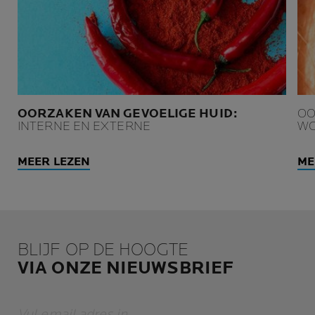
OORZAKEN VAN GEVOELIGE HUID:
OO
INTERNE EN EXTERNE
WO
MEER LEZEN
ME
BLIJF OP DE HOOGTE
VIA ONZE NIEUWSBRIEF
Vul email adres in