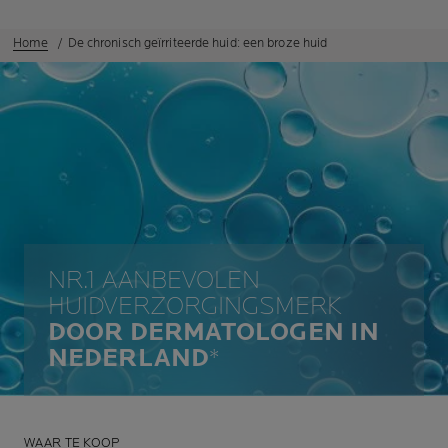
Home
De chronisch geïrriteerde huid: een broze huid
NR.1 AANBEVOLEN
HUIDVERZORGINGSMERK
DOOR DERMATOLOGEN IN
NEDERLAND
*
WAAR TE KOOP