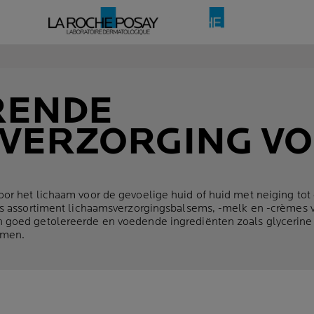
RENDE
VERZORGING V
N
or het lichaam voor de gevoelige huid of huid met neiging to
s assortiment lichaamsverzorgingsbalsems, -melk en -crèmes vo
goed getolereerde en voedende ingrediënten zoals glycerine o
rmen.