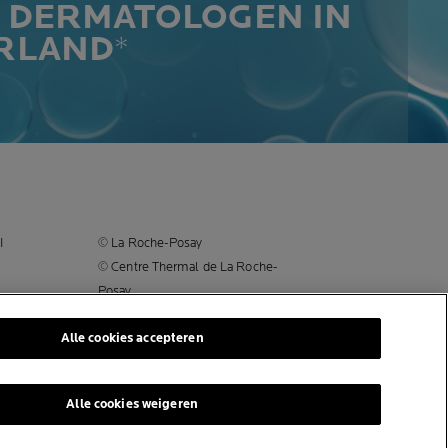
 DERMATOLOGEN IN
RLAND
*
I
© La Roche-Posay
© Centre Thermal de La Roche-
Posay
© Getty Images
Alle cookies accepteren
tische
© Thinkstock
ners van
© L'OREAL
n
Alle cookies weigeren