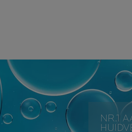
NR.1 
HUID