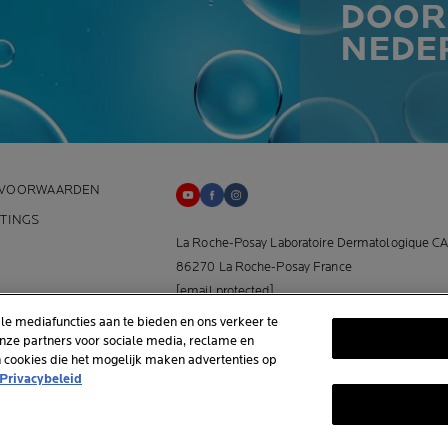
DOOR
NEDE
 VOORWAARDEN
TTINGS
La Roche-Posay Laboratoire Dermatologique CA
86270 La Roche-Posay France
[email protected]
le mediafuncties aan te bieden en ons verkeer te
*Onderzoek uitgevoerd binnen de dermo-cosme
onze partners voor sociale media, reclame en
an cookies die het mogelijk maken advertenties op
huidverzorgingsmarkt door APLUSA en haar part
Privacybeleid
januari tot april 2025, onder 56 dermatologen i
Nederland.