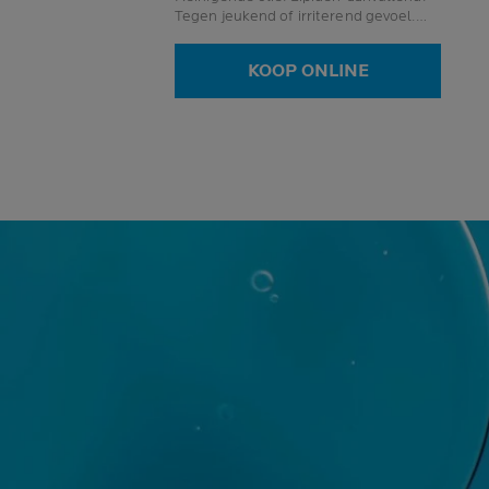
Tegen jeukend of irriterend gevoel.
Gezicht en lichaam.
KOOP ONLINE