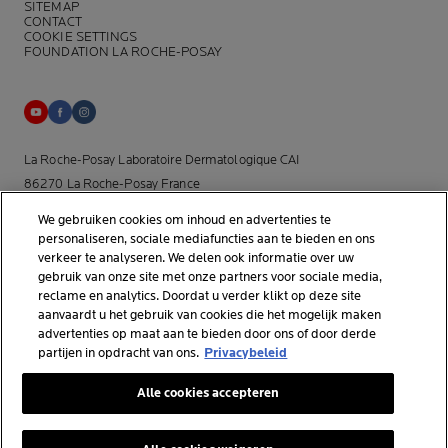
SITEMAP
CONTACT
COOKIE SETTINGS
FOUNDATION LA ROCHE-POSAY
La Roche-Posay Laboratoire Dermatologique CAI
86270 La Roche-Posay France
[email protected]
We gebruiken cookies om inhoud en advertenties te
personaliseren, sociale mediafuncties aan te bieden en ons
*Onderzoek uitgevoerd binnen de dermo-cosmetische
verkeer te analyseren. We delen ook informatie over uw
gebruik van onze site met onze partners voor sociale media,
huidverzorgingsmarkt door APLUSA en haar partners van januari tot
reclame en analytics. Doordat u verder klikt op deze site
april 2025, onder 56 dermatologen in Nederland.
aanvaardt u het gebruik van cookies die het mogelijk maken
advertenties op maat aan te bieden door ons of door derde
partijen in opdracht van ons.
Privacybeleid
© La Roche-Posay
Alle cookies accepteren
© Centre Thermal de La Roche-Posay
© Getty Images