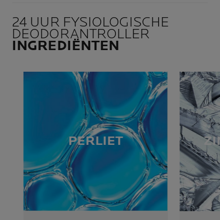
24 UUR FYSIOLOGISCHE
DEODORANTROLLER
INGREDIËNTEN
PERLIET
ZI