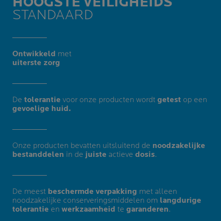
HOOGSTE VEILIGHEIDS
STANDAARD
Ontwikkeld
met
uiterste zorg​
De
tolerantie
voor onze producten wordt
getest
op een
gevoelige huid.
Onze producten bevatten uitsluitend de
noodzakelijke
bestanddelen
in de
juiste
actieve
dosis
.
De meest
beschermde verpakking
met alleen
noodzakelijke conserveringsmiddelen om
langdurige
tolerantie
en
werkzaamheid
te
garanderen
.