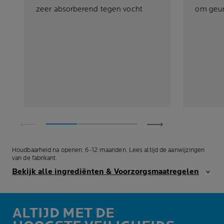
zeer absorberend tegen vocht
om geurt
Houdbaarheid na openen: 6-12 maanden. Lees altijd de aanwijzingen
van de fabrikant.
Bekijk alle ingrediënten & Voorzorgsmaatregelen
ALTIJD MET DE