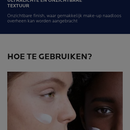
ULTRALICHTE EN ONZICHTBARE
TEXTUUR
Onzichtbare finish, waar gemakkelijk make-up naadloos
overheen kan worden aangebracht
HOE TE GEBRUIKEN?