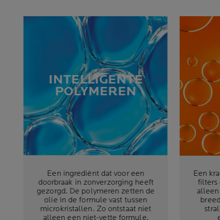
INTELLIGENTE
POLYMEREN
Een ingrediënt dat voor een
Een kra
doorbraak in zonverzorging heeft
filter
gezorgd. De polymeren zetten de
alleen
olie in de formule vast tussen
bree
microkristallen. Zo ontstaat niet
stra
alleen een niet-vette formule,