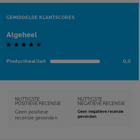
GEMIDDELDE KLANTSCORES
Algeheel
0,0 out of 5 stars
Productkwaliteit
0,0
0,0 out of 5 stars
NUTTIGSTE
NUTTIGSTE
POSITIEVE RECENSIE
NEGATIEVE RECENSIE
Geen positieve
Geen negatieve recensie
gevonden
recensie gevonden