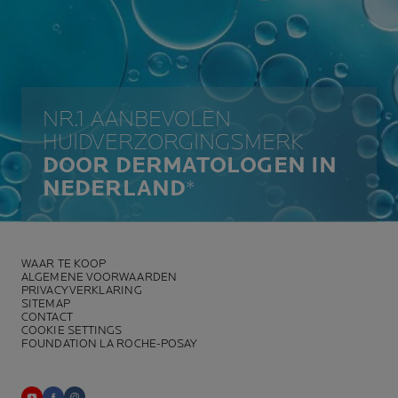
NR.1 AANBEVOLEN
HUIDVERZORGINGSMERK
DOOR DERMATOLOGEN IN
NEDERLAND
*
WAAR TE KOOP
ALGEMENE VOORWAARDEN
PRIVACYVERKLARING
SITEMAP
CONTACT
COOKIE SETTINGS
FOUNDATION LA ROCHE-POSAY