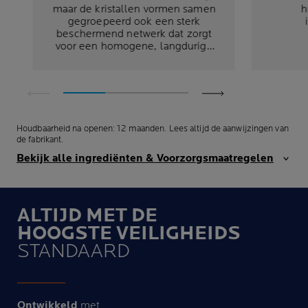
maar de kristallen vormen samen
h
gegroepeerd ook een sterk
beschermend netwerk dat zorgt
voor een homogene, langdurige
beschermingslaag die op zijn
plaats blijft.
Houdbaarheid na openen: 12 maanden. Lees altijd de aanwijzingen van
de fabrikant.
Bekijk alle ingrediënten & Voorzorgsmaatregelen
ALTIJD MET DE
HOOGSTE VEILIGHEIDS
STANDAARD
Ontwikkeld
met